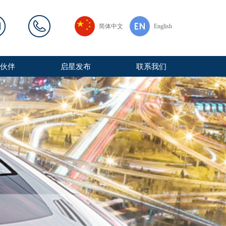
简体中文
English
ple.xxx
0437-5021378
作伙伴
启星发布
联系我们