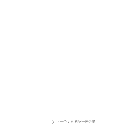
下一个：
司机室一体边梁
ꄲ